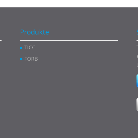
Produkte
TICC
FORB