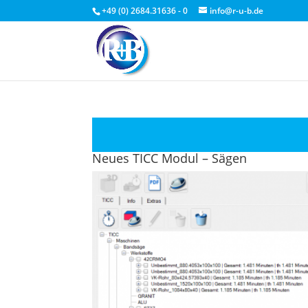
+49 (0) 2684.31636 - 0
info@r-u-b.de
Neues TICC Modul – Sägen