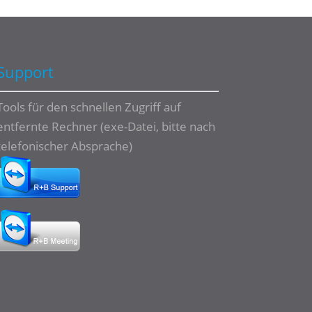
Support
Tools für den schnellen Zugriff auf
entfernte Rechner (exe-Datei, bitte nach
telefonischer Absprache)