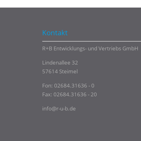
Kontakt
R+B Entwicklungs- und Vertriebs GmbH
Lindenallee 32
57614 Steimel
Fon:
02684.31636 - 0
Fax: 02684.31636 - 20
info@r-u-b.de