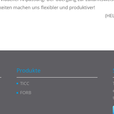
iten machen uns flexibler und produktiver!
(HE
Produkte
TICC
FORB