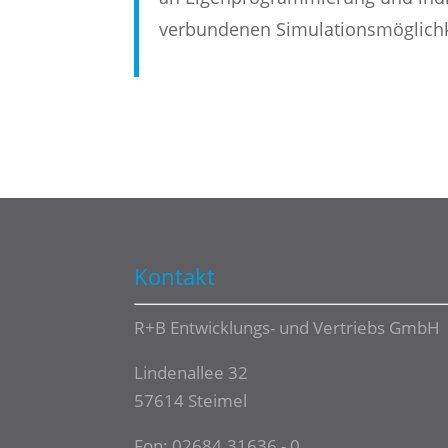
verbundenen Simulationsmöglichke
Kontakt
R+B Entwicklungs- und Vertriebs GmbH
Lindenallee 32
57614 Steimel
Fon:
02684.31636 - 0