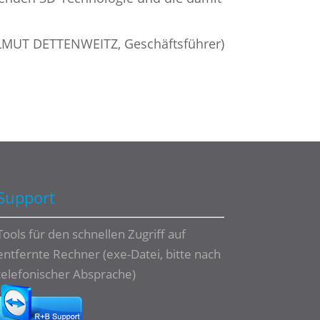
LMUT DETTENWEITZ, Geschäftsführer)
Support
Tools für den schnellen Zugriff auf
entfernte Rechner (exe-Datei, bitte nach
telefonischer Absprache)