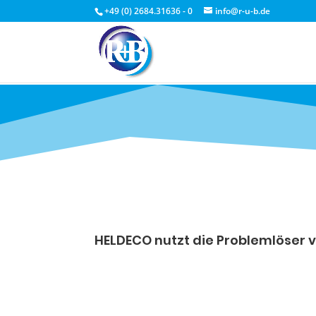
+49 (0) 2684.31636 - 0
info@r-u-b.de
HELDECO nutzt die Problemlöser 