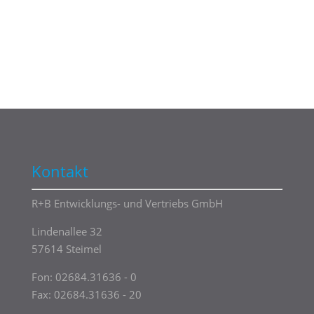
Kontakt
R+B Entwicklungs- und Vertriebs GmbH
Lindenallee 32
57614 Steimel
Fon:
02684.31636 - 0
Fax: 02684.31636 - 20