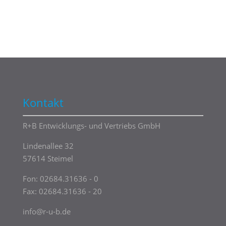
Kontakt
R+B Entwicklungs- und Vertriebs GmbH
Lindenallee 32
57614 Steimel
Fon:
02684.31636 - 0
Fax: 02684.31636 - 20
info@r-u-b.de